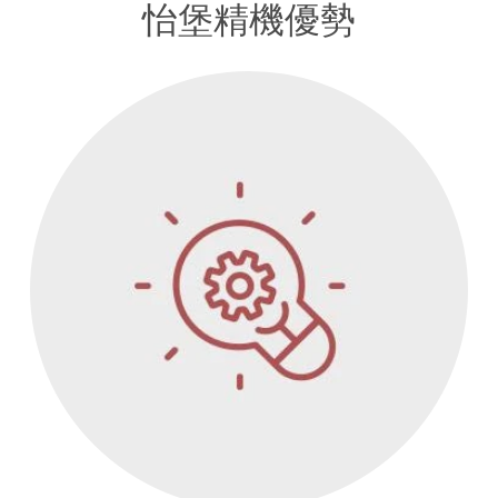
怡堡精機優勢