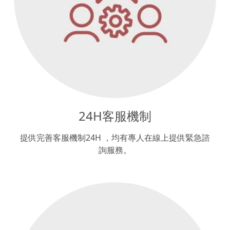
24H客服機制
提供完善客服機制24H ，均有專人在線上提供緊急諮
詢服務。