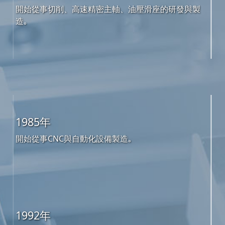
開始從事切削、高速精密主軸、油壓滑座的研發與製
造｡
1985年
開始從事CNC與自動化設備製造｡
1992年